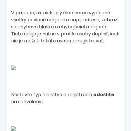
V prípade, ak niektorý člen nemá vyplnené
všetky povinné údaje ako napr. adresa, zobrazí
sa chybová hláška o chýbajúcich údajoch.
Tieto údaje je nutné v profile osoby doplniť, inak
nie je možné takúto osobu zaregistrovať.
Nastavte typ členstva a registráciu
odošlite
na schválenie.