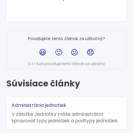
Považujete tento článok za užitočný?
0 z 1 ľudí považuje tento článok za užitočný
Súvisiace články
Administrácia jednotiek
V záložke Jednotky môže administrátor
spravovať typy jednotiek a podtypy jednotiek.