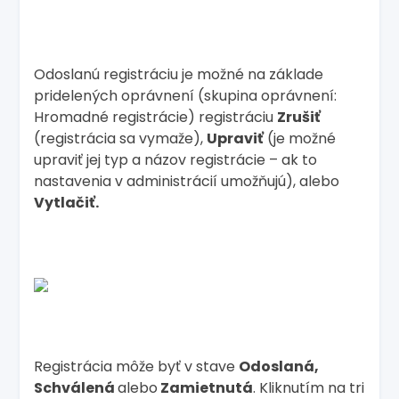
Odoslanú registráciu je možné na základe
pridelených oprávnení (skupina oprávnení:
Hromadné registrácie) registráciu
Zrušiť
(registrácia sa vymaže),
Upraviť
(je možné
upraviť jej typ a názov registrácie – ak to
nastavenia v administrácií umožňujú), alebo
Vytlačiť.
Registrácia môže byť v stave
Odoslaná,
Schválená
alebo
Zamietnutá
. Kliknutím na tri