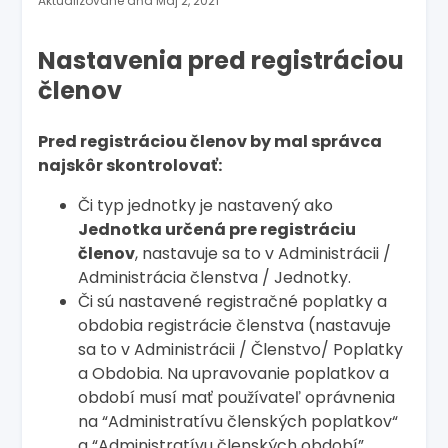
Aktualizované dňa Máj 2, 2021
Nastavenia pred registráciou
členov
Pred registráciou členov by mal správca
najskôr skontrolovať:
Či typ jednotky je nastavený ako
Jednotka určená pre registráciu
členov
, nastavuje sa to v Administrácii /
Administrácia členstva / Jednotky.
Či sú nastavené registračné poplatky a
obdobia registrácie členstva (nastavuje
sa to v Administrácii / Členstvo/ Poplatky
a Obdobia. Na upravovanie poplatkov a
období musí mať používateľ oprávnenia
na “Administratívu členských poplatkov“
a “Administratívu členských období”.