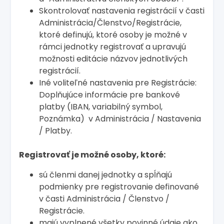
Skontrolovať nastavenia registrácií v časti
Administrácia/Členstvo/Registrácie,
ktoré definujú, ktoré osoby je možné v
rámci jednotky registrovať a upravujú
možnosti editácie názvov jednotlivých
registrácií.
Iné voliteľné nastavenia pre Registrácie:
Doplňujúce informácie pre bankové
platby (IBAN, variabilný symbol,
Poznámka) v Administrácia / Nastavenia
/ Platby.
Registrovať je možné osoby, ktoré:
sú členmi danej jednotky a spĺňajú
podmienky pre registrovanie definované
v časti Administrácia / Členstvo /
Registrácie.
majú vyplnené všetky povinné údaje ako