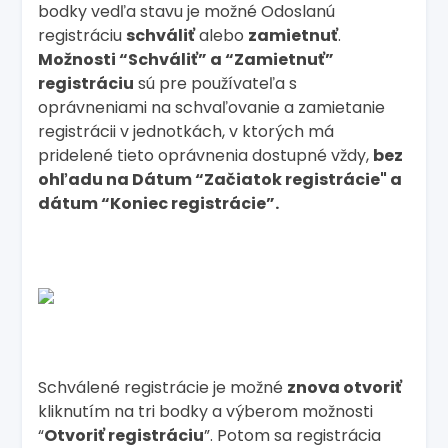
bodky vedľa stavu je možné Odoslanú
registráciu
schváliť
alebo
zamietnuť
.
Možnosti “Schváliť” a “Zamietnuť”
registráciu
sú pre používateľa s
oprávneniami na schvaľovanie a zamietanie
registrácii v jednotkách, v ktorých má
pridelené tieto oprávnenia dostupné vždy,
bez
ohľadu na Dátum “Začiatok registrácie" a
dátum “Koniec registrácie”.
Schválené registrácie je možné
znova otvoriť
kliknutím na tri bodky a výberom možnosti
“
Otvoriť registráciu
”. Potom sa registrácia