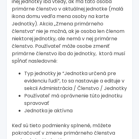
inej jednotky iba vtedy, ak má táto osoba
primárne členstvo v aktuálnej jednotke (malá
ikona domu vedľa mena osoby na karte
Jednotky). Akcia „Zmena primárneho
členstva“ nie je možná, ak je osoba len členom
niektorej jednotky, ale nemá v nej primárne
členstvo. Používateľ môže osobe zmeniť
primárne členstvo iba do jednotky, ktorá musí
spĺňať nasledovné:
Typ jednotky je “Jednotka určená pre
evidenciu ľudí”, to sa nastavuje a edituje v
sekcii Administrácia / Členstvo / Jednotky
Používateľ má oprávnenie túto jednotku
spravovať
Jednotka je aktívna
Keď sú tieto podmienky splnené, môžete
pokračovať v zmene primárneho členstva