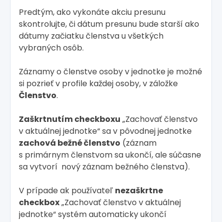
Predtým, ako vykonáte akciu presunu
skontrolujte, či dátum presunu bude starší ako
dátumy začiatku členstva u všetkých
vybraných osôb.
Záznamy o členstve osoby v jednotke je možné
si pozrieť v profile každej osoby, v záložke
Členstvo
.
Zaškrtnutím checkboxu
„Zachovať členstvo
v aktuálnej jednotke“ sa v pôvodnej jednotke
zachová bežné členstvo
(záznam
s primárnym členstvom sa ukončí, ale súčasne
sa vytvorí nový záznam bežného členstva).
V prípade ak používateľ
nezaškrtne
checkbox
„Zachovať členstvo v aktuálnej
jednotke“ systém automaticky ukončí