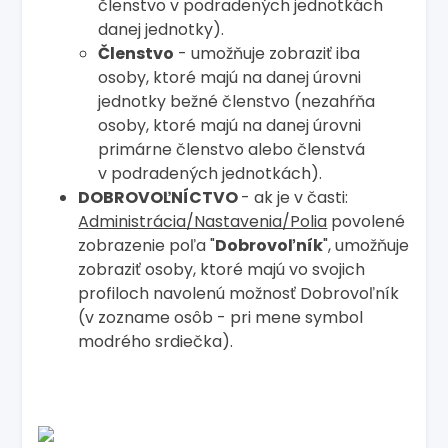
členstvo v podradených jednotkách
danej jednotky).
Členstvo
- umožňuje zobraziť iba
osoby, ktoré majú na danej úrovni
jednotky bežné členstvo (nezahŕňa
osoby, ktoré majú na danej úrovni
primárne členstvo alebo členstvá
v podradených jednotkách).
DOBROVOĽNÍCTVO
- ak je v časti:
Administrácia/Nastavenia/Polia
povolené
zobrazenie poľa "
Dobrovoľník
", umožňuje
zobraziť osoby, ktoré majú vo svojich
profiloch navolenú možnosť Dobrovoľník
(v zozname osôb - pri mene symbol
modrého srdiečka).