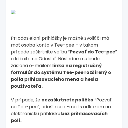
Pri odosielaní prihlášky je možné zvoliť či má
mať osoba konto v Tee-pee – v takom
prípade zaškrtnite voľbu “
Pozvať do Tee-pee
”
a kliknite na Odoslať. Následne mu bude
zaslaná e-mailom
linka na registračný
formulár do systému Tee-pee rozšírený o
polia prihlasovacieho mena a hesla
používateľa.
V prípade, že
nezaškrtnete políčko
“Pozvať
na Tee-pee”, odošle sa e-mail s odkazom na
elektronickú prihlášku
bez prihlasovacích
polí.