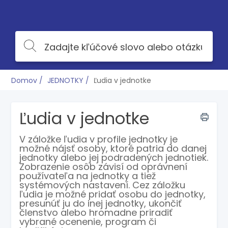
Domov
JEDNOTKY
Ľudia v jednotke
Ľudia v jednotke
V záložke ľudia v profile jednotky je
možné nájsť osoby, ktoré patria do danej
jednotky alebo jej podradených jednotiek.
Zobrazenie osôb závisí od oprávnení
používateľa na jednotky a tiež
systémových nastavení. Cez záložku
ľudia je možné pridať osobu do jednotky,
presunúť ju do inej jednotky, ukončiť
členstvo alebo hromadne priradiť
vybrané ocenenie, program či